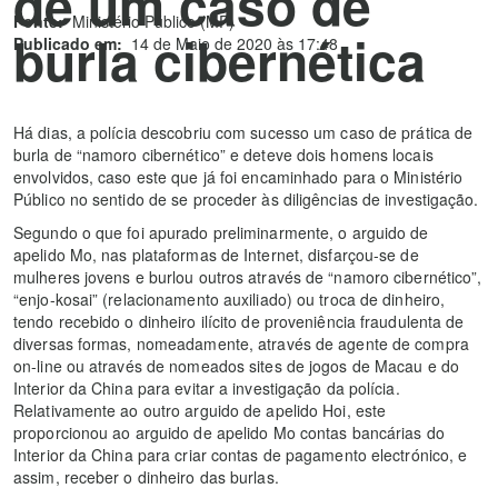
de um caso de
Fonte:
Ministério Público (MP)
burla cibernética
Publicado em:
14 de Maio de 2020 às 17:48
Há dias, a polícia descobriu com sucesso um caso de prática de
burla de “namoro cibernético” e deteve dois homens locais
envolvidos, caso este que já foi encaminhado para o Ministério
Público no sentido de se proceder às diligências de investigação.
Segundo o que foi apurado preliminarmente, o arguido de
apelido Mo, nas plataformas de Internet, disfarçou-se de
mulheres jovens e burlou outros através de “namoro cibernético”,
“enjo-kosai” (relacionamento auxiliado) ou troca de dinheiro,
tendo recebido o dinheiro ilícito de proveniência fraudulenta de
diversas formas, nomeadamente, através de agente de compra
on-line ou através de nomeados sites de jogos de Macau e do
Interior da China para evitar a investigação da polícia.
Relativamente ao outro arguido de apelido Hoi, este
proporcionou ao arguido de apelido Mo contas bancárias do
Interior da China para criar contas de pagamento electrónico, e
assim, receber o dinheiro das burlas.