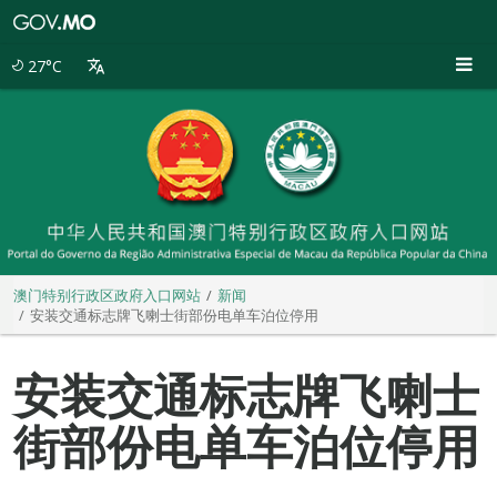
澳
门
特
27°C
别
行
政
区
政
府
入
口
网
站
澳门特别行政区政府入口网站
新闻
安装交通标志牌飞喇士街部份电单车泊位停用
安装交通标志牌飞喇士
街部份电单车泊位停用