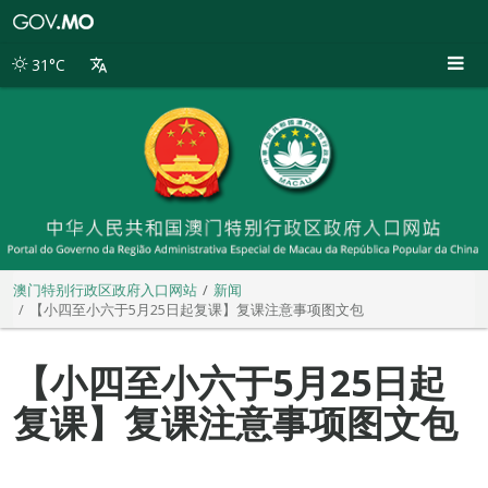
澳
门
特
31°C
别
行
政
区
政
府
入
口
网
站
澳门特别行政区政府入口网站
新闻
【小四至小六于5月25日起复课】复课注意事项图文包
【小四至小六于5月25日起
复课】复课注意事项图文包