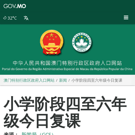
澳
门
特
32°C
别
行
政
区
政
府
入
口
网
站
澳门特别行政区政府入口网站
新闻
小学阶段四至六年级今日复课
小学阶段四至六年
级今日复课
来源：
新闻局（GCS）