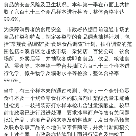
食品的安全风险及卫生状况。本年第一季在市面上共抽
取了六百七十三个食品样本进行检验，整体合格率达
99.6%。
为保障消费者的食用安全，市政署依据目前流通市场的
食品种类和特点，制定各类型的食品调查抽样计划，包
括“常规食品调查”及“食肆食品调查”计划。抽样调查的范
围包括本澳各区之超级市场、杂货店、百货公司、饮食
场所、外卖店等，并抽取各类即食食品、饮品、粮油食
品、零食等。本年第一季合共抽取六百七十三个样本进
行化学、微生物学及辐射水平等检验，整体合格率
99.6%。
当中，有三个样本未能通过检测，包括：一个金针鱼零
食样本及一个鱿鱼零食样本的防腐剂山梨酸含量未能通
过检测，一枝瓶装苏打水样本检出含过量溴酸盐。较早
前市政署已进行跟进处理，要求涉事商户停售有关问题
批次产品，追溯产品的来源及销售流向，发出食品预警
及联系涉事产品的本地供应零售商等，并发出新闻稿公
布上述个案。市政署亦持续到市面进行巡查及抽检工