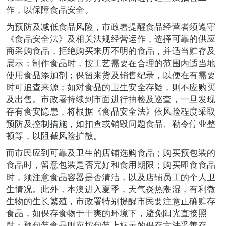
作，以保障食品安全。
为预防及减低食品风险，市政署提醒食品经营者须遵守
《食品安全法》及相关法规经营运作，选择可靠的供应
商采购食品，拒绝购买来历不明的食品，并适当贮存及
展示；制作食品时，按工艺需要在合理的范围内适当地
使用食品添加剂；保留来货及销售纪录，以便在有需要
时可追查来源；如对食品的卫生安全存疑，则不应购买
及出售。市政署持续到市面进行抽检及巡查，一旦发现
存有食安隐患，将根据《食品安全法》依风险程度采取
预防及控制措施，如扣查或销毁问题食品、勒令停业整
顿等，以阻截风险扩散。
而市民应到可靠及卫生的店铺选购食品；购买预包装的
食品时，留意包装是否完好和食用期限；购买即食食品
时，须注意食品容器是否清洁，以及店铺员工的个人卫
生情况。此外，本澳进入夏季，天气炎热潮湿，有利微
生物的生长繁殖，市政署特别提醒市民要注意正确贮存
食品，如保存食物于干爽的环境下，避免阳光直接照
射；预包装食品则应按包装上标示的保存方法妥善存