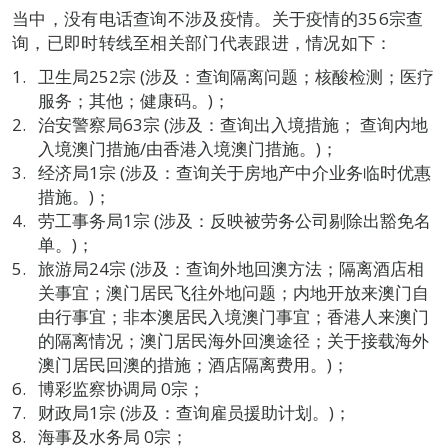
当中，没有电话查询不涉及疫情。关于疫情的356宗查
询，已即时转线至相关部门代表跟进，情况如下：
卫生局252宗 (涉及：查询隔离问题；核酸检测；医疗
服务；其他；健康码。)；
治安警察局63宗 (涉及：查询出入境措施； 查询内地
入境澳门措施/由香港入境澳门措施。)；
经济局1宗 (涉及：查询关于房地产中介业务临时优惠
措施。)；
劳工事务局1宗 (涉及：反映被劳务公司剔除出豁免名
单。)；
旅游局24宗 (涉及：查询外地回澳方法；隔离酒店相
关事宜；澳门居民飞往外地问题；内地开放来澳门自
由行事宜；非本澳居民入境澳门事宜；香港人来澳门
的隔离情况；澳门居民海外回澳途径；关于接载海外
澳门居民回澳的措施；酒店隔离费用。)；
博彩监察协调局 0宗；
财政局1宗 (涉及：查询雇员援助计划。)；
海事及水务局 0宗；