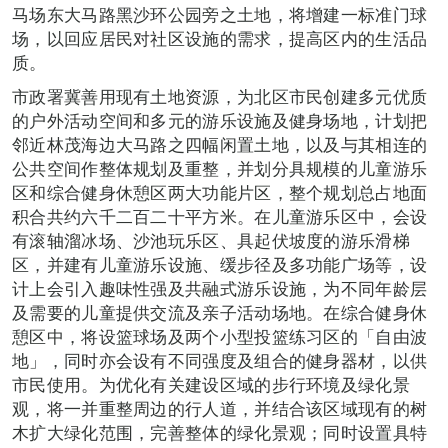
马场东大马路黑沙环公园旁之土地，将增建一标准门球
场，以回应居民对社区设施的需求，提高区内的生活品
质。
市政署冀善用现有土地资源，为北区市民创建多元优质
的户外活动空间和多元的游乐设施及健身场地，计划把
邻近林茂海边大马路之四幅闲置土地，以及与其相连的
公共空间作整体规划及重整，并划分具规模的儿童游乐
区和综合健身休憩区两大功能片区，整个规划总占地面
积合共约六千二百二十平方米。在儿童游乐区中，会设
有滚轴溜冰场、沙池玩乐区、具起伏坡度的游乐滑梯
区，并建有儿童游乐设施、缓步径及多功能广场等，设
计上会引入趣味性强及共融式游乐设施，为不同年龄层
及需要的儿童提供交流及亲子活动场地。在综合健身休
憩区中，将设篮球场及两个小型投篮练习区的「自由波
地」，同时亦会设有不同强度及组合的健身器材，以供
市民使用。为优化有关建设区域的步行环境及绿化景
观，将一并重整周边的行人道，并结合该区域现有的树
木扩大绿化范围，完善整体的绿化景观；同时设置具特