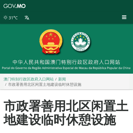
澳
门
特
31°C
别
行
政
区
政
府
入
口
网
站
澳门特别行政区政府入口网站
新闻
市政署善用北区闲置土地建设临时休憩设施
市政署善用北区闲置土
地建设临时休憩设施