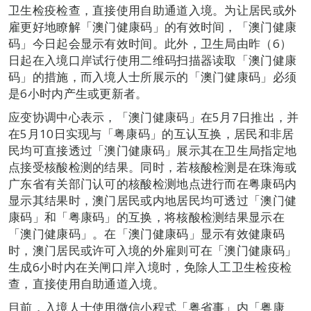
卫生检疫检查，直接使用自助通道入境。为让居民或外
雇更好地瞭解「澳门健康码」的有效时间，「澳门健康
码」今日起会显示有效时间。此外，卫生局由昨（6）
日起在入境口岸试行使用二维码扫描器读取「澳门健康
码」的措施，而入境人士所展示的「澳门健康码」必须
是6小时内产生或更新者。
应变协调中心表示，「澳门健康码」在5月7日推出，并
在5月10日实现与「粤康码」的互认互换，居民和非居
民均可直接透过「澳门健康码」展示其在卫生局指定地
点接受核酸检测的结果。同时，若核酸检测是在珠海或
广东省有关部门认可的核酸检测地点进行而在粤康码内
显示其结果时，澳门居民或内地居民均可透过「澳门健
康码」和「粤康码」的互换，将核酸检测结果显示在
「澳门健康码」。在「澳门健康码」显示有效健康码
时，澳门居民或许可入境的外雇则可在「澳门健康码」
生成6小时内在关闸口岸入境时，免除人工卫生检疫检
查，直接使用自助通道入境。
目前，入境人士使用微信小程式「粤省事」内「粤康