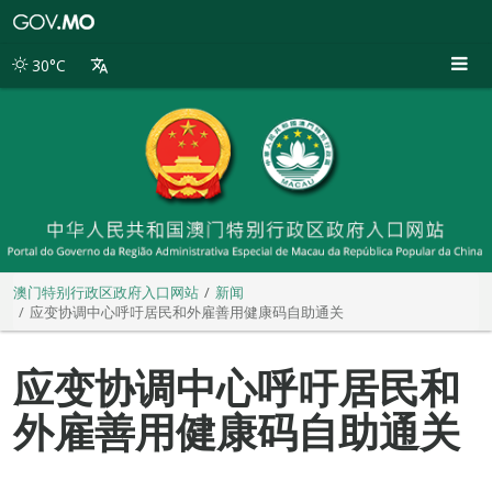
澳
门
特
30°C
别
行
政
区
政
府
入
口
网
站
澳门特别行政区政府入口网站
新闻
应变协调中心呼吁居民和外雇善用健康码自助通关
应变协调中心呼吁居民和
外雇善用健康码自助通关