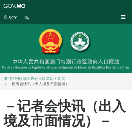
澳
门
特
34°C
别
行
政
区
政
府
入
口
网
站
澳门特别行政区政府入口网站
新闻
－记者会快讯（出入境及市面情况）－
－记者会快讯（出入
境及市面情况）－