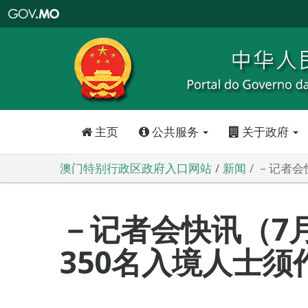
澳
门
特
别
行
政
区
政
府
入
口
网
站
主页
公共服务
关于政府
澳门特别行政区政府入口网站
新闻
－记者会
－记者会快讯（7月
350名入境人士