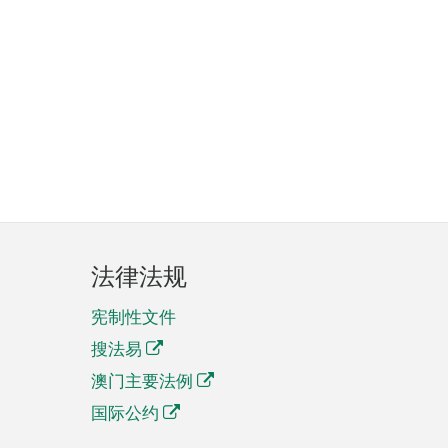
法律法规
宪制性文件
搜法易
澳门主要法例
国际公约