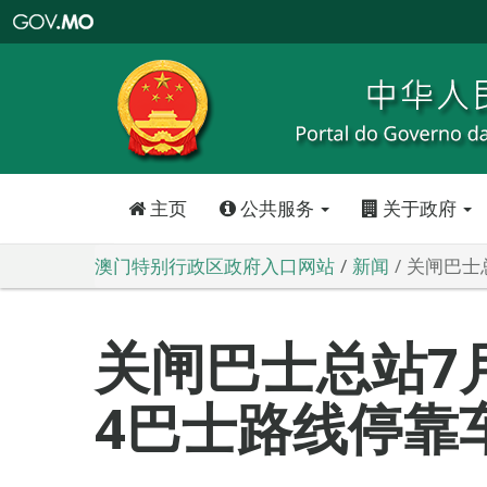
澳
门
特
别
行
政
区
政
府
入
口
网
站
主页
公共服务
关于政府
澳门特别行政区政府入口网站
新闻
关闸巴士
关闸巴士总站7
4巴士路线停靠