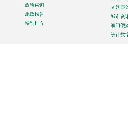
政策咨询
文娱康
施政报告
城市资
特别推介
澳门便
统计数
来澳旅游
商务
计划行程
贸易投
观光
澳门经
娱乐休闲
中小企
购物
市场资
节日盛事
知识产
网
网
页
使用条款
私隐声明
协调机构：澳门特别行政区行
站
脚