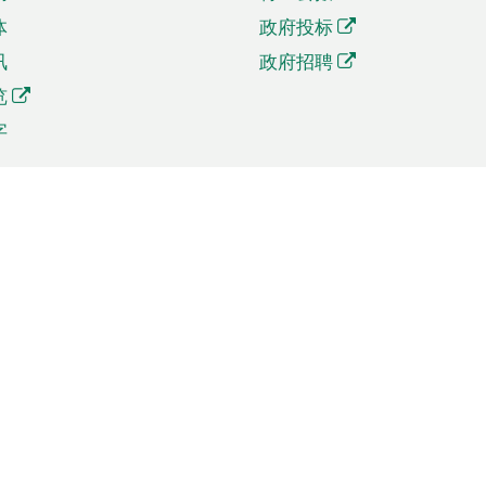
体
政府投标
讯
政府招聘
览
字
及贸易
相关连结
资
手机应用程序目录
贸会展
社交媒体目录
商机和服务
专题网站目录
讯
RSS订阅目录
权
表格下载
政公职局