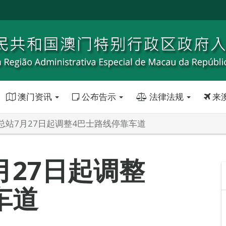
澳门资讯
公布告示
法律法规
来
总站7月27日起调整4巴士路线停靠车道
月27日起调整
车道