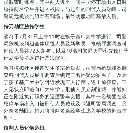
员截查时逃跑，其中两人逃至一间中学停车场出入口时
胁持两名学生并进入校园，与赶至的刑侦人员对峙，司
警局危机谈判组奉召到场，最终劝服劫匪释放人质。
持刀劫匪胁持学生
演习于7月31日上午11时在筷子基广大中学进行，司警
局危机谈判组全体现役人员及新学员、抢劫罪案调查科
刑侦人员共72人参与，以及10名司警局灭罪小先锋种子
计划学员协助进行是次演习。
演习模拟社区接连发生多宗抢劫案，司警局抢劫罪案调
查科刑侦人员展开调查后锁定三名怀疑涉案男子，及后
于筷子基广大中学附近发现三人行踪，遂上前截查。三
人见状立即逃向广大中学，刑侦人员立刻追截，并通知
正在附近执行职务的巡逻警车支援；其中一名劫匪在该
校停车场出入口被刑侦人员截获及带返司警局调查，另
外两名劫匪则持刀胁持两名途经学生逃入学校的舞台控
制室。
谈判人员化解危机