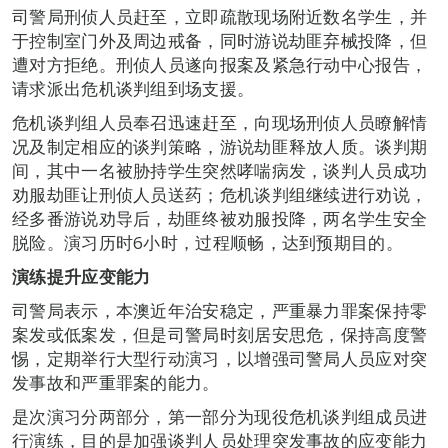
司警局刑侦人员赶至，立即疏散现场附近数名学生，并
于控制室门外及周边戒备，同时游说劫匪弃械投降，但
遭对方拒绝。刑侦人员遂向报案及紧急行动中心报告，
请求派出危机谈判组到场支援。
危机谈判组人员奉召迅速赶至，向现场刑侦人员瞭解情
况及制定相应的谈判策略，游说劫匪释放人质。谈判期
间，其中一名被胁持学生突然哮喘病发，谈判人员成功
劝服劫匪让刑侦人员送药；危机谈判组继续进行劝说，
经多番游说劝导后，劫匪终被劝服投降，两名学生安全
脱险。演习历时6小时，过程顺畅，达到预期目的。
演练提升应变能力
司警局表示，本澳近年治安稳定，严重暴力罪案保持零
案发或低案发，但是司警局时刻居安思危，保持高度警
惕，定期举行大型行动演习，以增强司警局人员应对突
发事故和严重罪案的能力。
是次演习分两部分，第一部分为现役危机谈判组成员进
行演练，目的是加强谈判人员处理突发事故的应变能力