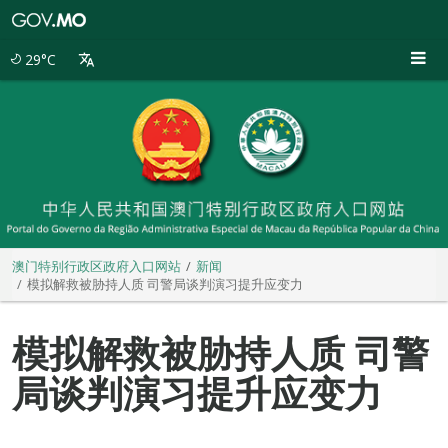
澳
门
特
29°C
别
行
政
区
政
府
入
口
网
站
澳门特别行政区政府入口网站
新闻
模拟解救被胁持人质 司警局谈判演习提升应变力
模拟解救被胁持人质 司警
局谈判演习提升应变力