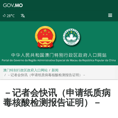
澳
门
特
28°C
别
行
政
区
政
府
入
口
网
站
澳门特别行政区政府入口网站
新闻
－记者会快讯（申请纸质病毒核酸检测报告证明）－
－记者会快讯（申请纸质病
毒核酸检测报告证明）－