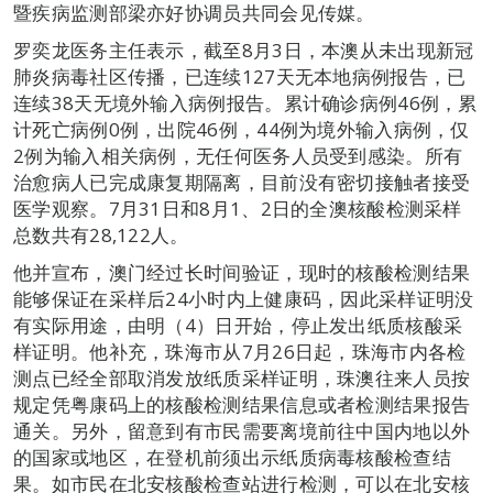
暨疾病监测部梁亦好协调员共同会见传媒。
罗奕龙医务主任表示，截至8月3日，本澳从未出现新冠
肺炎病毒社区传播，已连续127天无本地病例报告，已
连续38天无境外输入病例报告。累计确诊病例46例，累
计死亡病例0例，出院46例，44例为境外输入病例，仅
2例为输入相关病例，无任何医务人员受到感染。所有
治愈病人已完成康复期隔离，目前没有密切接触者接受
医学观察。7月31日和8月1、2日的全澳核酸检测采样
总数共有28,122人。
他并宣布，澳门经过长时间验证，现时的核酸检测结果
能够保证在采样后24小时内上健康码，因此采样证明没
有实际用途，由明（4）日开始，停止发出纸质核酸采
样证明。他补充，珠海市从7月26日起，珠海市内各检
测点已经全部取消发放纸质采样证明，珠澳往来人员按
规定凭粤康码上的核酸检测结果信息或者检测结果报告
通关。另外，留意到有市民需要离境前往中国内地以外
的国家或地区，在登机前须出示纸质病毒核酸检查结
果。如市民在北安核酸检查站进行检测，可以在北安核