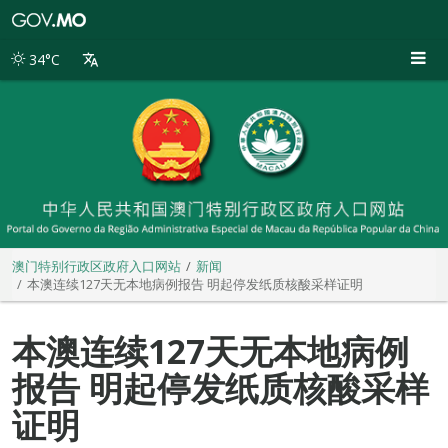
澳
门
特
34°C
别
行
政
区
政
府
入
口
网
站
澳门特别行政区政府入口网站
新闻
本澳连续127天无本地病例报告 明起停发纸质核酸采样证明
本澳连续127天无本地病例
报告 明起停发纸质核酸采样
证明