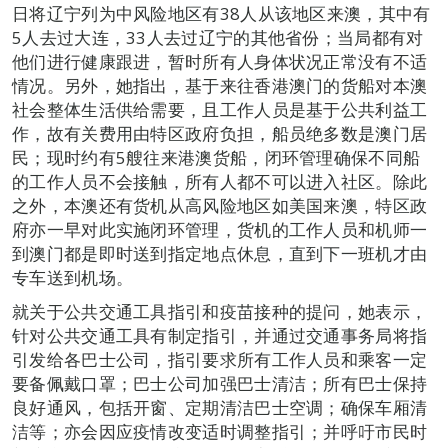
日将辽宁列为中风险地区有38人从该地区来澳，其中有
5人去过大连，33人去过辽宁的其他省份；当局都有对
他们进行健康跟进，暂时所有人身体状况正常没有不适
情况。另外，她指出，基于来往香港澳门的货船对本澳
社会整体生活供给需要，且工作人员是基于公共利益工
作，故有关费用由特区政府负担，船员绝多数是澳门居
民；现时约有5艘往来港澳货船，闭环管理确保不同船
的工作人员不会接触，所有人都不可以进入社区。除此
之外，本澳还有货机从高风险地区如美国来澳，特区政
府亦一早对此实施闭环管理，货机的工作人员和机师一
到澳门都是即时送到指定地点休息，直到下一班机才由
专车送到机场。
就关于公共交通工具指引和疫苗接种的提问，她表示，
针对公共交通工具有制定指引，并通过交通事务局将指
引发给各巴士公司，指引要求所有工作人员和乘客一定
要备佩戴口罩；巴士公司加强巴士清洁；所有巴士保持
良好通风，包括开窗、定期清洁巴士空调；确保车厢清
洁等；亦会因应疫情改变适时调整指引；并呼吁市民时