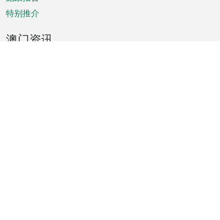
特别推介
澳门资讯
天气
交通
公众假期
文娱康体
城市资讯
澳门便览
统计数字
公布告示
新闻
短片