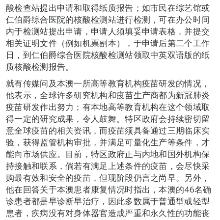
酸检查站提出申请和取得纸质报告；如市民在综艺馆或
仁伯爵综合医院的核酸检测站进行检测，可在办公时间
内于检测站提出申请，申请人须填妥申请表格，并提交
相关证明文件（例如机票副本），于申请后第二个工作
日，到仁伯爵综合医院核酸检测站领取中英双语版的纸
质核酸检测报告。
就有传媒问及本澳一所高等教育机构疫苗研发的情况，
他表示，全球许多研究机构和疫苗生产商都为新冠肺炎
疫苗研发作出努力；有本地高等教育机构在这个领域取
得一定的研究成果，令人鼓舞。特区政府会持续密切留
意全球疫苗的相关资讯，而疫苗须具备通过三期临床实
验，获得监管机构审批，并满足可量化生产等条件，才
能向市场供应。目前，特区政府正与内地和国外机构保
持接触和联系，倘若有满足上述条件的疫苗，会尽快采
购最有效和安全的疫苗，但现阶段仍言之尚早。另外，
他在回答关于本澳患者康复情况时指出，本澳的46名确
诊患者都是早诊断早治疗，因此多数属于普通型或轻型
患者，疾病没有对身体器官造成严重和永久性的功能丧