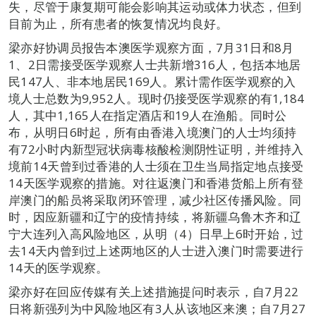
失，尽管于康复期可能会影响其运动或体力状态，但到
目前为止，所有患者的恢复情况均良好。
梁亦好协调员报告本澳医学观察方面，7月31日和8月
1、2日需接受医学观察人士共新增316人，包括本地居
民147人、非本地居民169人。累计需作医学观察的入
境人士总数为9,952人。现时仍接受医学观察的有1,184
人，其中1,165人在指定酒店和19人在渔船。同时公
布，从明日6时起，所有由香港入境澳门的人士均须持
有72小时内新型冠状病毒核酸检测阴性证明，并维持入
境前14天曾到过香港的人士须在卫生当局指定地点接受
14天医学观察的措施。对往返澳门和香港货船上所有登
岸澳门的船员将采取闭环管理，减少社区传播风险。同
时，因应新疆和辽宁的疫情持续，将新疆乌鲁木齐和辽
宁大连列入高风险地区，从明（4）日早上6时开始，过
去14天内曾到过上述两地区的人士进入澳门时需要进行
14天的医学观察。
梁亦好在回应传媒有关上述措施提问时表示，自7月22
日将新强列为中风险地区有3人从该地区来澳；自7月27