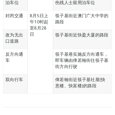
泊车位
伤残人士留用泊车位
封闭交通
8月5日上
筷子基街近澳门广大中学的
午10时起
路段
至8月28
日
改为无出
筷子基街近快盈大厦的路段
口道路
反方向通
筷子基巷实施反方向通车，
车
即车辆由俾若翰街往筷子基
街方向行驶
双向行车
俾若翰街近筷子基社屋(快
意楼、快富楼)的路段