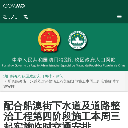
澳
门
特
35°C
别
行
政
区
政
府
入
口
网
站
澳门特别行政区政府入口网站
新闻
配合船澳街下水道及道路整治工程第四阶段施工本周三起实施临时交
通安排
配合船澳街下水道及道路整
治工程第四阶段施工本周三
起实施临时交通安排