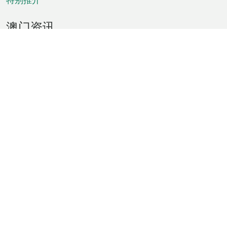
澳门资讯
天气
交通
公众假期
文娱康体
城市资讯
澳门便览
统计数字
公布告示
新闻
短片
特区公报