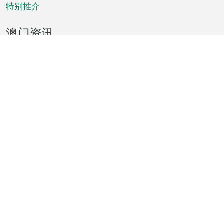
特别推介
澳门资讯
天气
交通
公众假期
文娱康体
城市资讯
澳门便览
统计数字
公布告示
新闻
短片