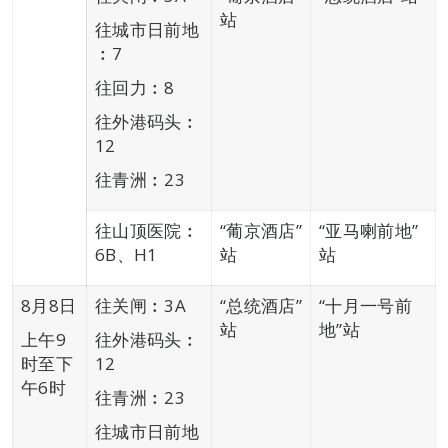
站
往城市日前地
︰7
往回力︰8
往外港码头︰
12
往青洲︰23
往山顶医院︰
“葡京酒店”
“亚马喇前地”
6B、H1
站
站
8月8日
往关闸︰3A
“总统酒店”
“十月一号前
站
地”站
上午9
往外港码头︰
时至下
12
午6时
往青洲︰23
往城市日前地