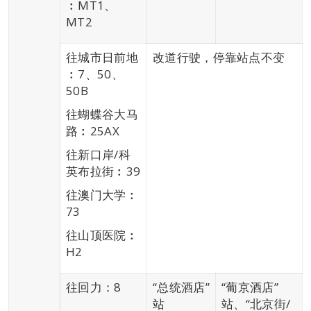
︰MT1、
MT2
往城市日前地
改道行驶，停靠站点不变
︰7、50、
50B
往蝴蝶谷大马
路︰25AX
往新口岸/科
英布拉街︰39
往澳门大学︰
73
往山顶医院︰
H2
往回力：8
“总统酒店”
“葡京酒店”
站
站、“北京街/