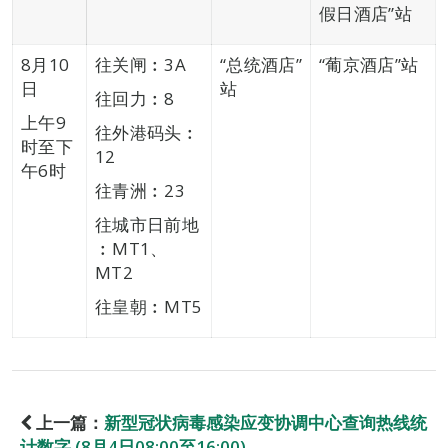
假日酒店”站
8月10
往关闸︰3A
“总统酒店”
“葡京酒店”站
日
站
往回力︰8
上午9
往外港码头︰
时至下
12
午6时
往青洲︰23
往城市日前地
︰MT1、
MT2
往皇朝︰MT5
上一篇：
新型冠状病毒感染应变协调中心查询热线统
计数字 (8月4日08:00至16:00)