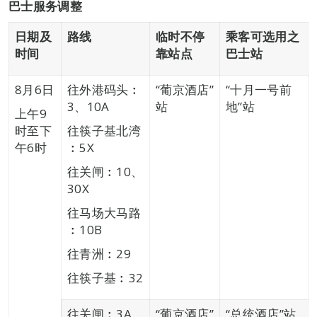
巴士服务调整
日期及
路线
临时不停
乘客可选用之
时间
靠站点
巴士站
8月6日
往外港码头︰
“葡京酒店”
“十月一号前
3、10A
站
地”站
上午9
时至下
往筷子基北湾
午6时
︰5X
往关闸︰10、
30X
往马场大马路
︰10B
往青洲︰29
往筷子基︰32
往关闸︰3A
“葡京酒店”
“总统酒店”站