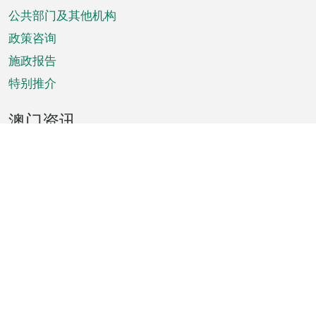
单
公共部门及其他机构
政策咨询
施政报告
特别推介
澳门资讯
天气
交通
公众假期
文娱康体
城市资讯
澳门便览
统计数字