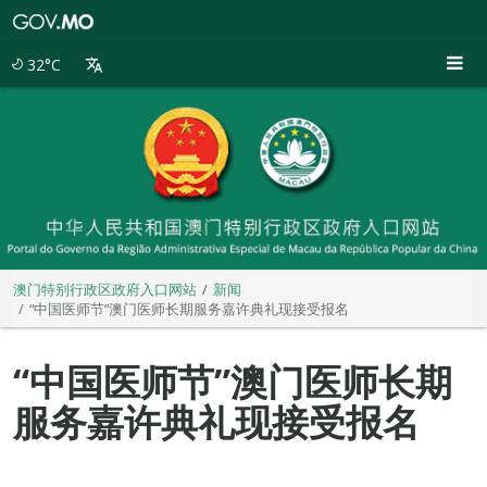
澳
门
特
32°C
别
行
政
区
政
府
入
口
网
站
澳门特别行政区政府入口网站
新闻
“中国医师节”澳门医师长期服务嘉许典礼现接受报名
“中国医师节”澳门医师长期
服务嘉许典礼现接受报名