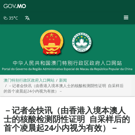
澳
门
特
35°C
别
行
政
区
政
府
入
口
网
站
澳门特别行政区政府入口网站
新闻
－记者会快讯（由香港入境本澳人士的核酸检测阴性证明 自采样后
的首个凌晨起24小内视为有效）－
－记者会快讯（由香港入境本澳人
士的核酸检测阴性证明 自采样后的
首个凌晨起24小内视为有效）－