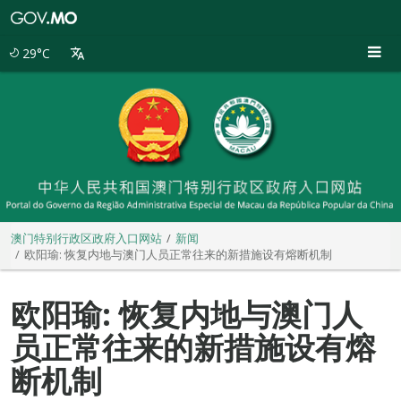
澳
门
特
29°C
别
行
政
区
政
府
入
口
网
站
澳门特别行政区政府入口网站
新闻
欧阳瑜: 恢复内地与澳门人员正常往来的新措施设有熔断机制
欧阳瑜: 恢复内地与澳门人
员正常往来的新措施设有熔
断机制