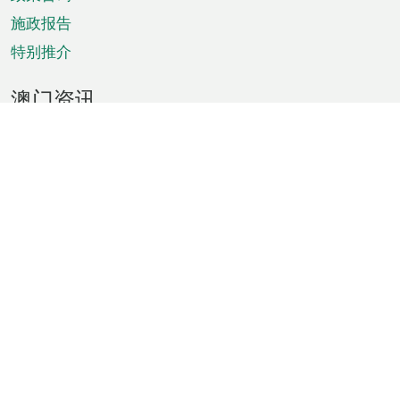
施政报告
特别推介
澳门资讯
天气
交通
公众假期
文娱康体
城市资讯
澳门便览
统计数字
公布告示
新闻