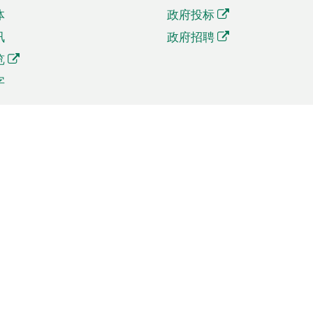
体
政府投标
讯
政府招聘
览
字
及贸易
相关连结
资
手机应用程序目录
贸会展
社交媒体目录
商机和服务
专题网站目录
讯
RSS订阅目录
权
表格下载
政公职局