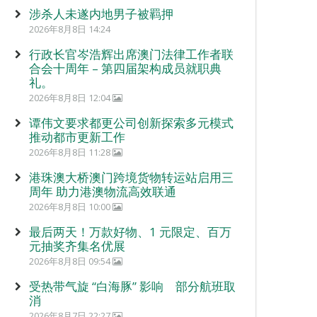
涉杀人未遂内地男子被羁押
2026年8月8日 14:24
行政长官岑浩辉出席澳门法律工作者联
合会十周年 – 第四届架构成员就职典
礼。
2026年8月8日 12:04
谭伟文要求都更公司创新探索多元模式
推动都市更新工作
2026年8月8日 11:28
港珠澳大桥澳门跨境货物转运站启用三
周年 助力港澳物流高效联通
2026年8月8日 10:00
最后两天！万款好物、1 元限定、百万
元抽奖齐集名优展
2026年8月8日 09:54
受热带气旋 “白海豚” 影响 部分航班取
消
2026年8月7日 22:27