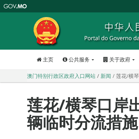
澳
门
特
别
行
政
区
政
府
入
口
网
站
主页
公共服务
关于政府
澳门特别行政区政府入口网站
新闻
莲花/横
莲花/横琴口岸
辆临时分流措施