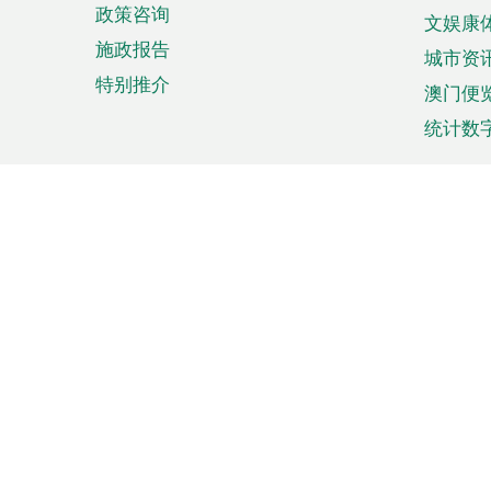
政策咨询
文娱康
施政报告
城市资
特别推介
澳门便
统计数
来澳旅游
商务
计划行程
贸易投
观光
澳门经
娱乐休闲
中小企
购物
市场资
节日盛事
知识产
网
网
页
使用条款
私隐声明
协调机构：澳门特别行政区行
站
脚
站