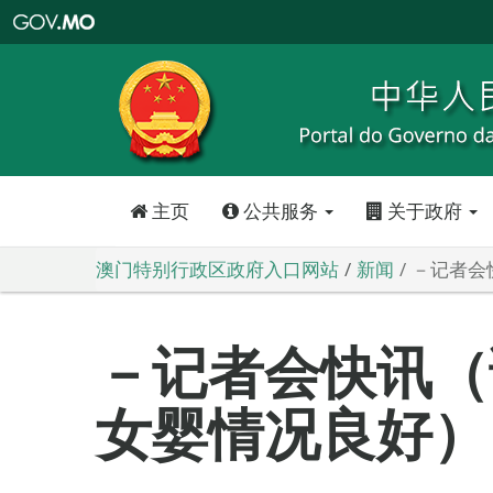
澳
门
特
别
行
政
区
政
府
入
口
网
站
主页
公共服务
关于政府
澳门特别行政区政府入口网站
新闻
－记者会
－记者会快讯（
女婴情况良好）