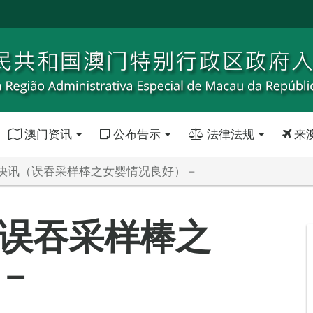
澳门资讯
公布告示
法律法规
来
快讯（误吞采样棒之女婴情况良好）－
误吞采样棒之
－