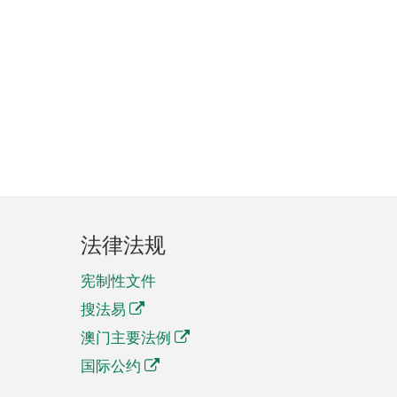
法律法规
宪制性文件
搜法易
澳门主要法例
国际公约