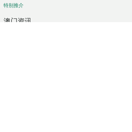
特别推介
澳门资讯
天气
交通
公众假期
文娱康体
城市资讯
澳门便览
统计数字
公布告示
新闻
短片