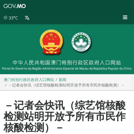
澳
门
特
33°C
别
行
政
区
政
府
入
口
网
站
澳门特别行政区政府入口网站
新闻
－记者会快讯（综艺馆核酸检测站明开放予所有市民作核酸检测）－
－记者会快讯（综艺馆核酸
检测站明开放予所有市民作
核酸检测）－