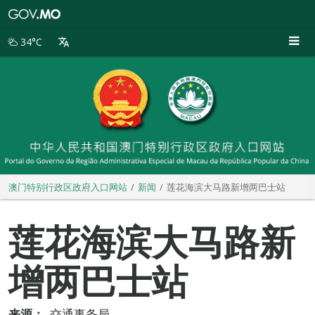
澳
门
特
34°C
别
行
政
区
政
府
入
口
网
站
澳门特别行政区政府入口网站
新闻
莲花海滨大马路新增两巴士站
莲花海滨大马路新
增两巴士站
来源：
交通事务局