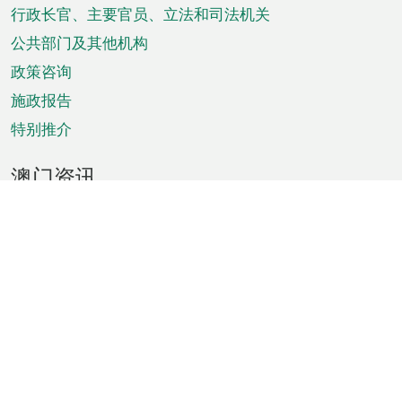
菜
行政长官、主要官员、立法和司法机关
单
公共部门及其他机构
政策咨询
施政报告
特别推介
澳门资讯
天气
交通
公众假期
文娱康体
城市资讯
澳门便览
统计数字