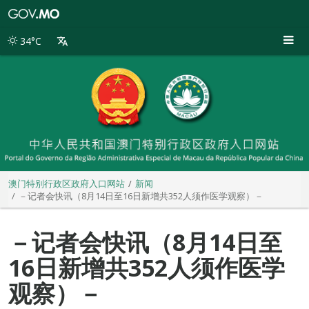
澳
门
特
34°C
别
行
政
区
政
府
入
口
网
站
澳门特别行政区政府入口网站
新闻
－记者会快讯（8月14日至16日新增共352人须作医学观察）－
－记者会快讯（8月14日至
16日新增共352人须作医学
观察）－