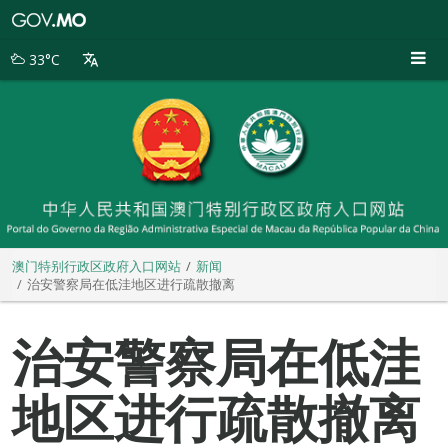
澳
门
特
33°C
别
行
政
区
政
府
入
口
网
站
澳门特别行政区政府入口网站
新闻
治安警察局在低洼地区进行疏散撤离
治安警察局在低洼
地区进行疏散撤离