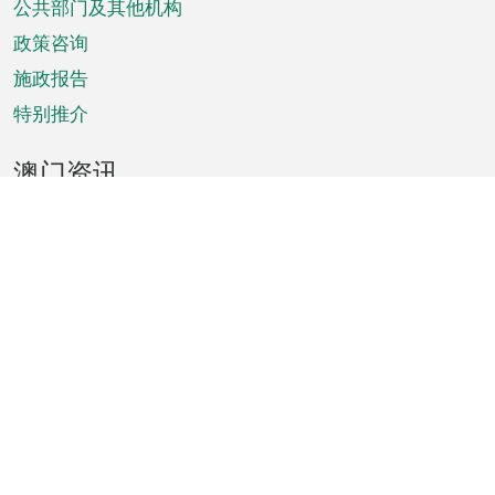
单
公共部门及其他机构
政策咨询
施政报告
特别推介
澳门资讯
天气
交通
公众假期
文娱康体
城市资讯
澳门便览
统计数字
公布告示