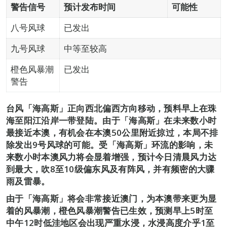
警告信号
预计发布时间
可能性
八号风球
已发出
九号风球
中等至较高
橙色风暴潮
已发出
警告
台风「海高斯」正向西北偏西方向移动，预料早上在珠
海至阳江沿岸一带登陆。由于「海高斯」在未来数小时
最接近本澳，有机会在本澳50公里附近掠过，本局不排
除发出9号风球的可能。受「海高斯」环流的影响，未
来数小时本澳风力将会显着增强，预计今日清晨风力达
到最大，吹8至10级偏东风及有阵风，并有频密的大骤
雨及雷暴。
由于「海高斯」将会非常接近澳门，为本澳带来更为显
着的风暴潮，橙色风暴潮警告已生效，预测早上5时至
中午12时低洼地区会出现严重水浸，水浸高度介乎1至