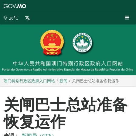
澳
门
特
26°C
别
行
政
区
政
府
入
口
网
站
澳门特别行政区政府入口网站
新闻
关闸巴士总站准备恢复运作
关闸巴士总站准备
恢复运作
来源：
新闻局（GCS）