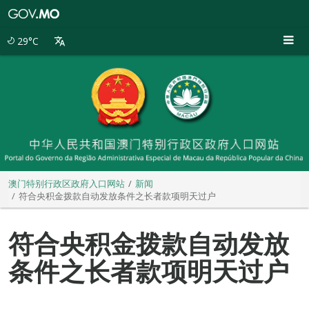
澳
门
特
29°C
别
行
政
区
政
府
入
口
网
站
澳门特别行政区政府入口网站
新闻
符合央积金拨款自动发放条件之长者款项明天过户
符合央积金拨款自动发放
条件之长者款项明天过户