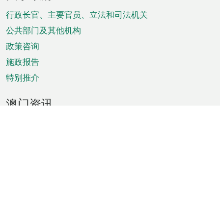
脚
菜
行政长官、主要官员、立法和司法机关
单
公共部门及其他机构
政策咨询
施政报告
特别推介
澳门资讯
天气
交通
公众假期
文娱康体
城市资讯
澳门便览
统计数字