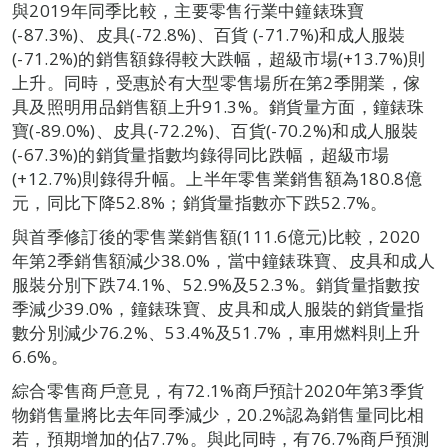
與2019年同季比較，主要零售行業中鐘錶珠寶
(-87.3%)、皮具(-72.8%)、百貨 (-71.7%)和成人服裝
(-71.2%)的銷售額錄得較大跌幅，超級市場(+13.7%)則
上升。同時，受惠於有大型零售場所在第2季開業，傢
具及照明用品銷售額上升91.3%。銷貨量方面，鐘錶珠
寶(-89.0%)、皮具(-72.2%)、百貨(-70.2%)和成人服裝
(-67.3%)的銷貨量指數均錄得同比跌幅，超級市場
(+12.7%)則錄得升幅。上半年零售業銷售額為180.8億
元，同比下降52.8%；銷貨量指數亦下跌52.7%。
與首季修訂後的零售業銷售額(111.6億元)比較，2020
年第2季銷售額減少38.0%，當中鐘錶珠寶、皮具和成人
服裝分別下跌74.1%、52.9%及52.3%。銷貨量指數按
季減少39.0%，鐘錶珠寶、皮具和成人服裝的銷貨量指
數分別減少76.2%、53.4%及51.7%，車用燃料則上升
6.6%。
綜合零售商戶意見，有72.1%商戶預計2020年第3季貨
物銷售量將比去年同季減少，20.2%認為銷售量同比相
若，預期增加的佔7.7%。與此同時，有76.7%商戶預測