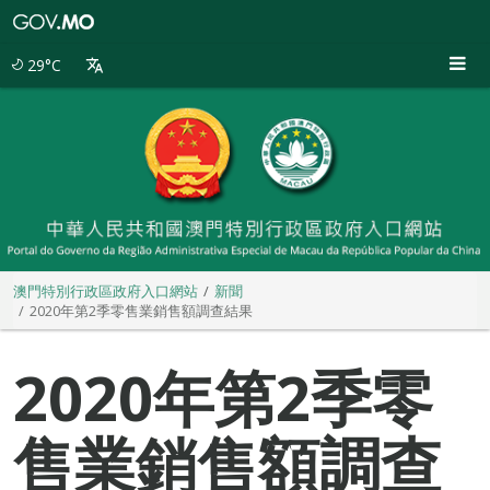
澳
門
特
29°C
別
行
政
區
政
府
入
口
網
站
澳門特別行政區政府入口網站
新聞
2020年第2季零售業銷售額調查結果
2020年第2季零
售業銷售額調查