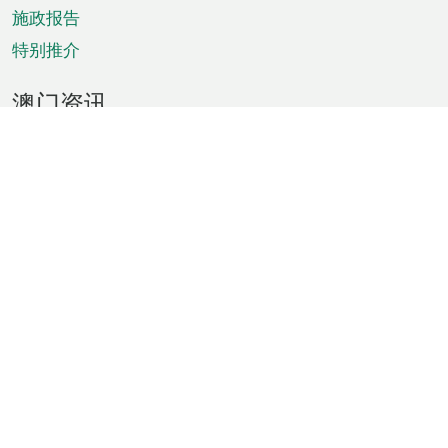
施政报告
特别推介
澳门资讯
天气
交通
公众假期
文娱康体
城市资讯
澳门便览
统计数字
公布告示
新闻