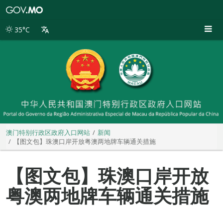
澳
门
特
35°C
别
行
政
区
政
府
入
口
网
站
澳门特别行政区政府入口网站
新闻
【图文包】珠澳口岸开放粤澳两地牌车辆通关措施
【图文包】珠澳口岸开放
粤澳两地牌车辆通关措施