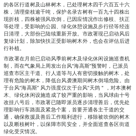
的各区行道树及山林树木，已处理树木四千六百五十六
株，清理柴枝逾千吨，保护名录古树有一百九十四株出
现折枝，四株被强风吹倒，已因应情况作出修枝、扶正
等处理，受影响的公园、绿化休憩设施及步行径等经连
日清理，大部份已陆续重新开放。市政署现已启动风后
复绿计划，除加快扶正受影响树木外，也会在评估后进
行补植。
市政署在月前已启动风季前树木及绿化休闲设施巡查机
制，而在气象局上周发出台风“海高斯”预警时，已派员
巡查市区主干道、行人道等与人有密切接触的树木，处
理有危险的树木，降低台风袭澳期间树木倒塌危险。由
于台风“海高斯” 风力强度仅次于台风“天鸽＂，对本澳树
木、绿化休闲设施造成了较严重的影响，当风球由十号
改挂八号后，市政署已随即派员逐步清理善后，优先处
理影响行车路面及紧急个案，首要开通各主干道的交
通，确保救援及善后工作顺利进行，移除被吹倒的树木
以及断枝树叶，以保障市民安全，并全面巡查各区街道
绿化受灾情况。