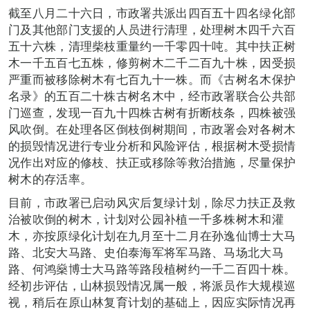
截至八月二十六日，市政署共派出四百五十四名绿化部
门及其他部门支援的人员进行清理，处理树木四千六百
五十六株，清理柴枝重量约一千零四十吨。其中扶正树
木一千五百七五株，修剪树木二千二百九十株，因受损
严重而被移除树木有七百九十一株。而《古树名木保护
名录》的五百二十株古树名木中，经市政署联合公共部
门巡查，发现一百九十四株古树有折断枝条，四株被强
风吹倒。在处理各区倒枝倒树期间，市政署会对各树木
的损毁情况进行专业分析和风险评估，根据树木受损情
况作出对应的修枝、扶正或移除等救治措施，尽量保护
树木的存活率。
目前，市政署已启动风灾后复绿计划，除尽力扶正及救
治被吹倒的树木，计划对公园补植一千多株树木和灌
木，亦按原绿化计划在九月至十二月在孙逸仙博士大马
路、北安大马路、史伯泰海军将军马路、马场北大马
路、何鸿燊博士大马路等路段植树约一千二百四十株。
经初步评估，山林损毁情况属一般，将派员作大规模巡
视，稍后在原山林复育计划的基础上，因应实际情况再