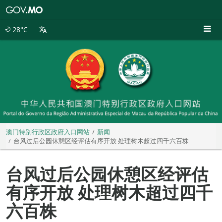
澳
门
特
28°C
别
行
政
区
政
府
入
口
网
站
澳门特别行政区政府入口网站
新闻
台风过后公园休憩区经评估有序开放 处理树木超过四千六百株
台风过后公园休憩区经评估
有序开放 处理树木超过四千
六百株