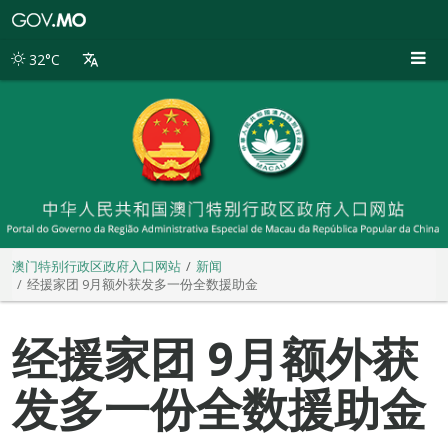
澳
门
特
32°C
别
行
政
区
政
府
入
口
网
站
澳门特别行政区政府入口网站
新闻
经援家团 9月额外获发多一份全数援助金
经援家团 9月额外获
发多一份全数援助金