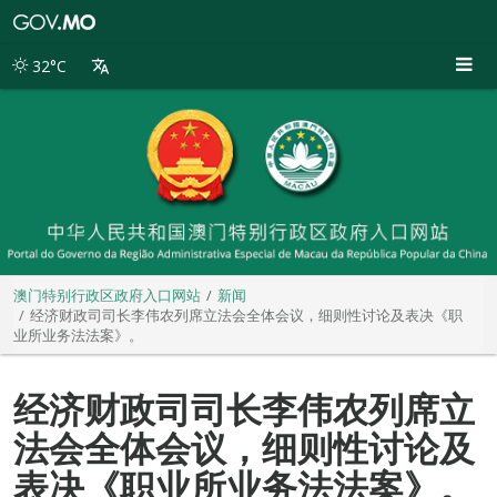
澳
门
特
32°C
别
行
政
区
政
府
入
口
网
站
澳门特别行政区政府入口网站
新闻
经济财政司司长李伟农列席立法会全体会议，细则性讨论及表决《职
业所业务法法案》。
经济财政司司长李伟农列席立
法会全体会议，细则性讨论及
表决《职业所业务法法案》。