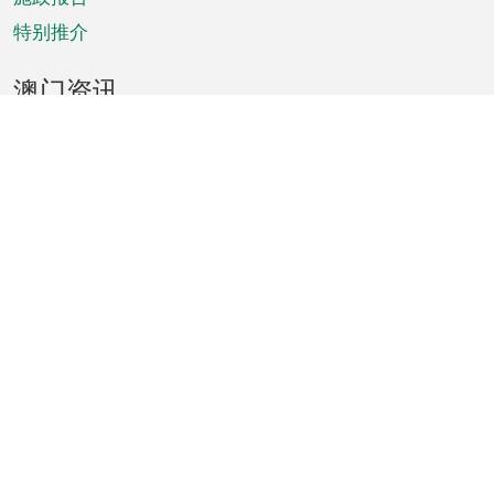
特别推介
澳门资讯
天气
交通
公众假期
文娱康体
城市资讯
澳门便览
统计数字
公布告示
新闻
短片