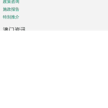
政策咨询
施政报告
特别推介
澳门资讯
天气
交通
公众假期
文娱康体
城市资讯
澳门便览
统计数字
公布告示