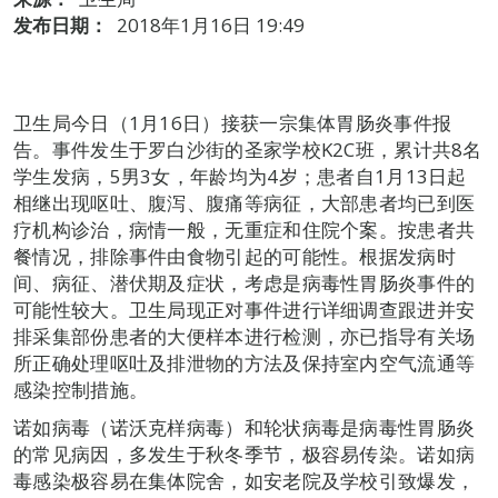
发布日期：
2018年1月16日 19:49
卫生局今日（1月16日）接获一宗集体胃肠炎事件报
告。事件发生于罗白沙街的圣家学校K2C班，累计共8名
学生发病，5男3女，年龄均为4岁；患者自1月13日起
相继出现呕吐、腹泻、腹痛等病征，大部患者均已到医
疗机构诊治，病情一般，无重症和住院个案。按患者共
餐情况，排除事件由食物引起的可能性。根据发病时
间、病征、潜伏期及症状，考虑是病毒性胃肠炎事件的
可能性较大。卫生局现正对事件进行详细调查跟进并安
排采集部份患者的大便样本进行检测，亦已指导有关场
所正确处理呕吐及排泄物的方法及保持室内空气流通等
感染控制措施。
诺如病毒（诺沃克样病毒）和轮状病毒是病毒性胃肠炎
的常见病因，多发生于秋冬季节，极容易传染。诺如病
毒感染极容易在集体院舍，如安老院及学校引致爆发，