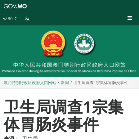
澳
门
特
30°C
别
行
政
区
政
府
入
口
网
站
澳门特别行政区政府入口网站
新闻
卫生局调查1宗集体胃肠炎事件
卫生局调查1宗集
体胃肠炎事件
来源：
卫生局