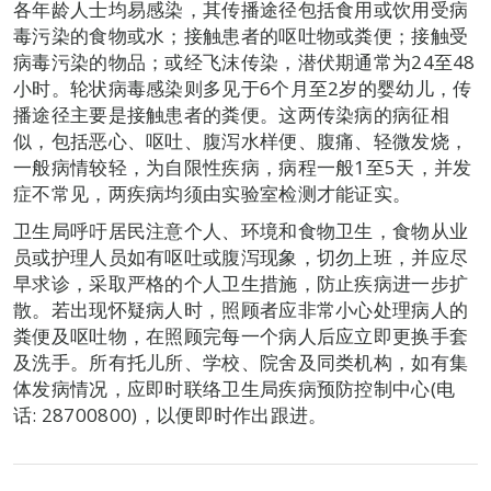
各年龄人士均易感染，其传播途径包括食用或饮用受病
毒污染的食物或水；接触患者的呕吐物或粪便；接触受
病毒污染的物品；或经飞沫传染，潜伏期通常为24至48
小时。轮状病毒感染则多见于6个月至2岁的婴幼儿，传
播途径主要是接触患者的粪便。这两传染病的病征相
似，包括恶心、呕吐、腹泻水样便、腹痛、轻微发烧，
一般病情较轻，为自限性疾病，病程一般1至5天，并发
症不常见，两疾病均须由实验室检测才能证实。
卫生局呼吁居民注意个人、环境和食物卫生，食物从业
员或护理人员如有呕吐或腹泻现象，切勿上班，并应尽
早求诊，采取严格的个人卫生措施，防止疾病进一步扩
散。若出现怀疑病人时，照顾者应非常小心处理病人的
粪便及呕吐物，在照顾完每一个病人后应立即更换手套
及洗手。所有托儿所、学校、院舍及同类机构，如有集
体发病情况，应即时联络卫生局疾病预防控制中心(电
话: 28700800)，以便即时作出跟进。