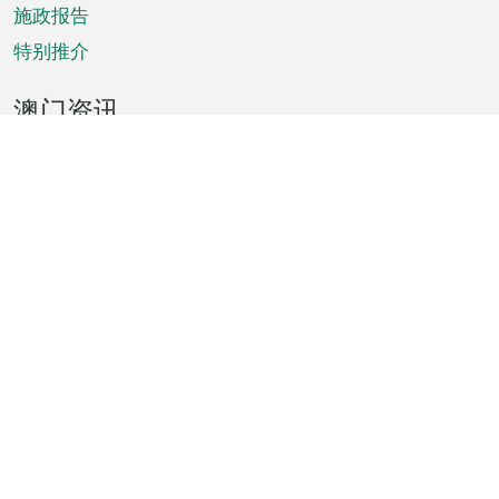
施政报告
特别推介
澳门资讯
天气
交通
公众假期
文娱康体
城市资讯
澳门便览
统计数字
公布告示
新闻