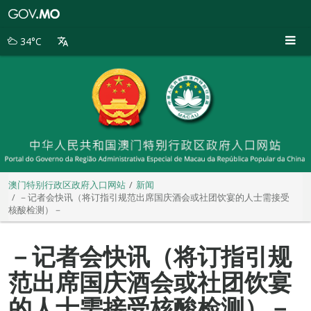
澳
门
特
34°C
别
行
政
区
政
府
入
口
网
站
澳门特别行政区政府入口网站
新闻
－记者会快讯（将订指引规范出席国庆酒会或社团饮宴的人士需接受
核酸检测）－
－记者会快讯（将订指引规
范出席国庆酒会或社团饮宴
的人士需接受核酸检测）－