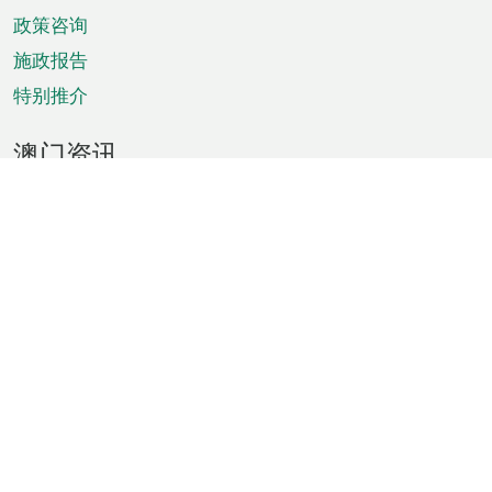
政策咨询
施政报告
特别推介
澳门资讯
天气
交通
公众假期
文娱康体
城市资讯
澳门便览
统计数字
公布告示