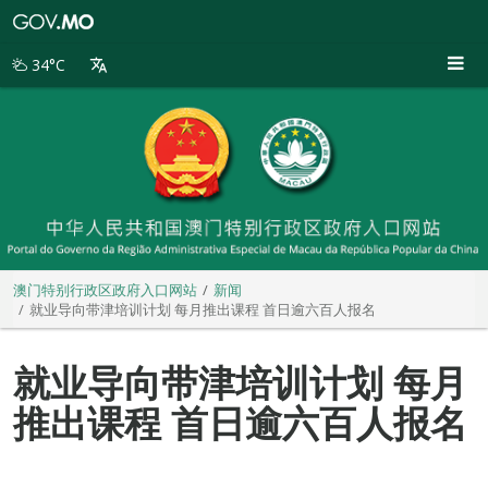
澳
门
特
34°C
别
行
政
区
政
府
入
口
网
站
澳门特别行政区政府入口网站
新闻
就业导向带津培训计划 每月推出课程 首日逾六百人报名
就业导向带津培训计划 每月
推出课程 首日逾六百人报名