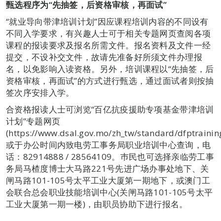
甄选程序为
“
先抽签，后资格审核，再面试
”
“就业导向带津培训计划”因应课程培训内容的不同设有
不同入学要求，有兴趣人士可于相关专题网页查阅各项
课程的报读要求及报名所需文件。报名资料及文件一经
提交，不设补交文件，故请先准备好所须文件办理报
名，以免影响入读资格。另外，培训课程以“先抽签，后
资格审核，再面试”的方式进行甄选，通过面试者则按抽
签次序安排入学。
合资格报读人士可浏览“百亿抗疫援助专项基金带津培训
计划”专题网页
(https://www.dsal.gov.mo/zh_tw/standard/dfptraini
或于办公时间内致电劳工事务局职业培训中心查询，电
话：82914888 / 28564109。巿民也可选择亲临劳工事
务局马楂度博士大马路221号先进广场办事处地下、关
闸马路101-105号太平工业大厦第一期地下，或澳门工
会联合总会职业技能培训中心(关闸马路101-105号太平
工业大厦第一期一楼)，由职员协助下进行报名。