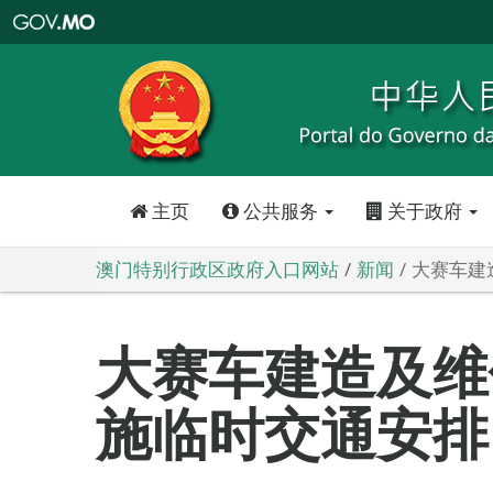
澳
门
特
别
行
政
区
政
府
入
口
网
站
主页
公共服务
关于政府
澳门特别行政区政府入口网站
新闻
大赛车建
大赛车建造及维
施临时交通安排