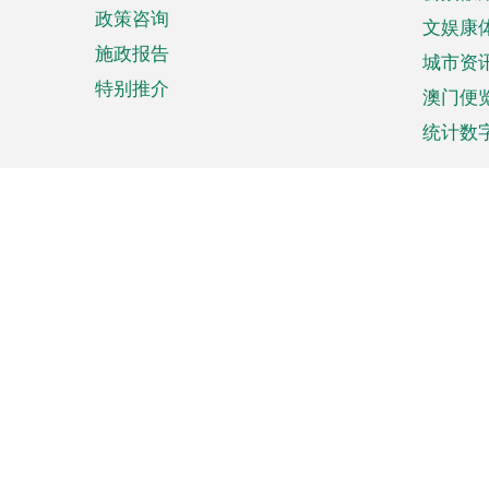
政策咨询
文娱康
施政报告
城市资
特别推介
澳门便
统计数
来澳旅游
商务
计划行程
贸易投
观光
澳门经
娱乐休闲
中小企
购物
市场资
节日盛事
知识产
网
网
页
使用条款
私隐声明
协调机构：澳门特别行政区行
站
脚