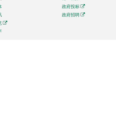
体
政府投标
讯
政府招聘
览
字
及贸易
相关连结
资
手机应用程序目录
贸会展
社交媒体目录
商机和服务
专题网站目录
讯
RSS订阅目录
权
表格下载
政公职局