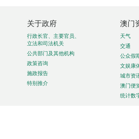
页
关于政府
澳门
脚
菜
行政长官、主要官员、
天气
立法和司法机关
单
交通
公共部门及其他机构
公众假
政策咨询
文娱康
施政报告
城市资
特别推介
澳门便
统计数
来澳旅游
商务
计划行程
贸易投
观光
澳门经