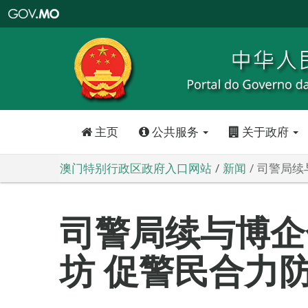
澳
门
特
别
行
政
区
政
府
入
口
网
站
主页
公共服务
关于政府
澳门特别行政区政府入口网站
新闻
司警局续
司警局续与博企
坊 促警民合力