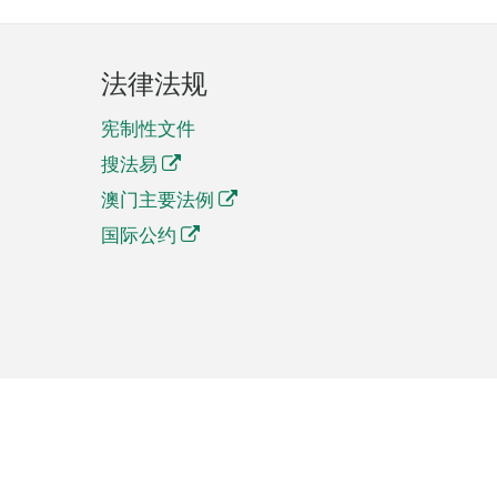
法律法规
宪制性文件
搜法易
澳门主要法例
国际公约