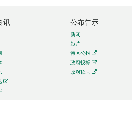
资讯
公布告示
新闻
短片
期
特区公报
体
政府投标
讯
政府招聘
览
字
及贸易
相关连结
资
手机应用程序目录
贸会展
社交媒体目录