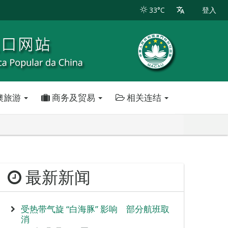
33°C
登入
澳旅游
商务及贸易
相关连结
最新新闻
受热带气旋 “白海豚” 影响 部分航班取
消