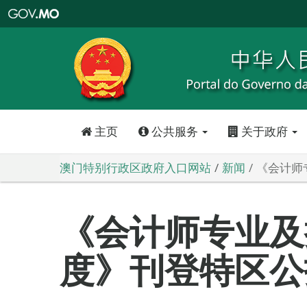
澳
门
特
别
行
政
区
政
府
入
口
网
站
主页
公共服务
关于政府
澳门特别行政区政府入口网站
新闻
《会计师
《会计师专业及
度》刊登特区公