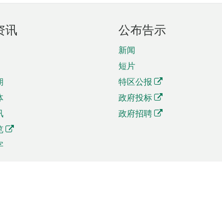
资讯
公布告示
新闻
短片
期
特区公报
体
政府投标
讯
政府招聘
览
字
及贸易
相关连结
资
手机应用程序目录
贸会展
社交媒体目录