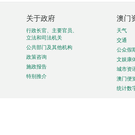
页
关于政府
澳门
脚
菜
行政长官、主要官员、
天气
立法和司法机关
单
交通
公共部门及其他机构
公众假
政策咨询
文娱康
施政报告
城市资
特别推介
澳门便
统计数
来澳旅游
商务
计划行程
贸易投
观光
澳门经