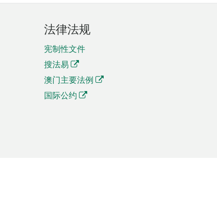
法律法规
宪制性文件
搜法易
澳门主要法例
国际公约