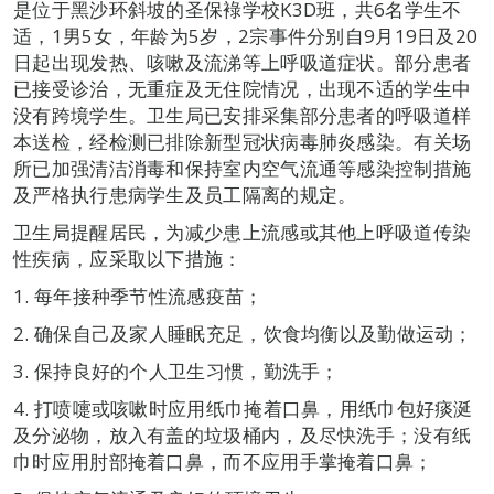
是位于黑沙环斜坡的圣保䘵学校K3D班，共6名学生不
适，1男5女，年龄为5岁，2宗事件分别自9月19日及20
日起出现发热、咳嗽及流涕等上呼吸道症状。部分患者
已接受诊治，无重症及无住院情况，出现不适的学生中
没有跨境学生。卫生局已安排采集部分患者的呼吸道样
本送检，经检测已排除新型冠状病毒肺炎感染。有关场
所已加强清洁消毒和保持室内空气流通等感染控制措施
及严格执行患病学生及员工隔离的规定。
卫生局提醒居民，为减少患上流感或其他上呼吸道传染
性疾病，应采取以下措施：
1. 每年接种季节性流感疫苗；
2. 确保自己及家人睡眠充足，饮食均衡以及勤做运动；
3. 保持良好的个人卫生习惯，勤洗手；
4. 打喷嚏或咳嗽时应用纸巾掩着口鼻，用纸巾包好痰涎
及分泌物，放入有盖的垃圾桶内，及尽快洗手；没有纸
巾时应用肘部掩着口鼻，而不应用手掌掩着口鼻；