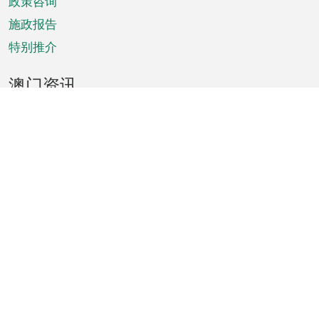
政策咨询
施政报告
特别推介
澳门资讯
天气
交通
公众假期
文娱康体
城市资讯
澳门便览
统计数字
公布告示
新闻