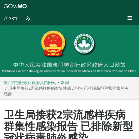
澳
门
特
33°C
别
行
政
区
政
府
入
口
网
站
澳门特别行政区政府入口网站
新闻
卫生局接获2宗流感样疾病群集性感染报告 已排除新型冠状病毒肺炎
感染
卫生局接获2宗流感样疾病
群集性感染报告 已排除新型
冠状病毒肺炎感染