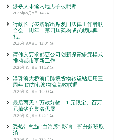
涉杀人未遂内地男子被羁押
2026年8月8日 14:24
行政长官岑浩辉出席澳门法律工作者联
合会十周年 – 第四届架构成员就职典
礼。
2026年8月8日 12:04
谭伟文要求都更公司创新探索多元模式
推动都市更新工作
2026年8月8日 11:28
港珠澳大桥澳门跨境货物转运站启用三
周年 助力港澳物流高效联通
2026年8月8日 10:00
最后两天！万款好物、1 元限定、百万
元抽奖齐集名优展
2026年8月8日 09:54
受热带气旋 “白海豚” 影响 部分航班取
消
2026年8月7日 22:27