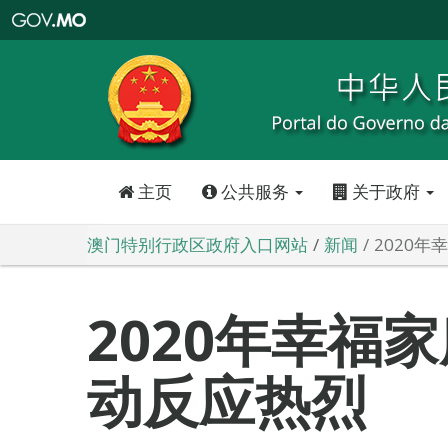
澳
门
特
别
行
政
区
政
府
入
口
网
站
主页
公共服务
关于政府
澳门特别行政区政府入口网站
新闻
2020
2020年幸福
动反应热烈