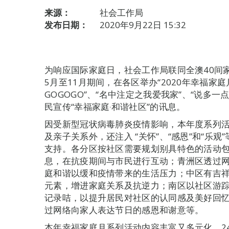
来源：
社会工作局
发布日期：
2020年9月22日 15:32
为响应国际家庭日，社会工作局联同全澳40间
5月至11月期间，在各区举办“2020年幸福家
GOGOGO”、“名中注定之我爱我家”、“说多一
民宣传“幸福家庭‧和谐社区”的讯息。
因受新型冠状病毒肺炎疫情影响，本年度系列
及亲子关系外，还注入 “关怀”、“感恩”和“乐
支持。各分区按社区需要规划别具特色的活动
息，在抗疫期间与市民进行互动；青洲区透过
庭和谐以缓和疫情带来的生活压力；中区有吉
元素，增进家庭关系及抗逆力；南区以社区游
记录咭，以提升居民对社区的认同感及美好回
过网络向家人表达节日的感恩和谢意等。
本年幸福家庭月系列活动内容丰富又多元化，2