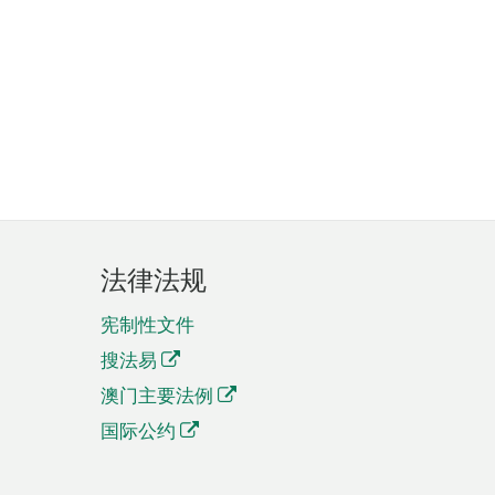
法律法规
宪制性文件
搜法易
澳门主要法例
国际公约