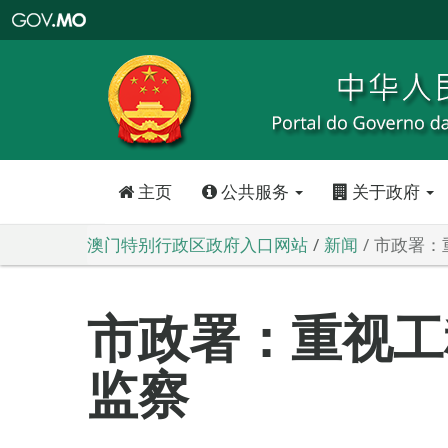
澳
门
特
别
行
政
区
政
府
入
口
网
站
主页
公共服务
关于政府
澳门特别行政区政府入口网站
新闻
市政署：
市政署：重视工
监察