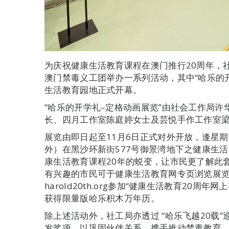
为庆祝健康生活教育课程在澳门推行20周年，
澳门禁毒义工团举办一系列活动，其中“哈乐的开学
生活教育园地正式开幕。
“哈乐的开学礼–定格动画展览”由社会工作局
长、四月工作室陈庭婷女士及芸悦手作工作室
展览由即日起至11月6日正式对外开放，逢星期
外）在黑沙环新街577号御景湾地下之健康生
康生活教育课程20年的蜕变，让市民更了解此
有兴趣的市民可于健康生活教育网专页浏览展
harold20th.org参加“健康生活教育20
获得限量版哈乐积木万年历。
除上述活动外，社工局亦透过 “哈乐飞越20载
发奖项，以巩固伙伴关系，携手推动禁毒教育