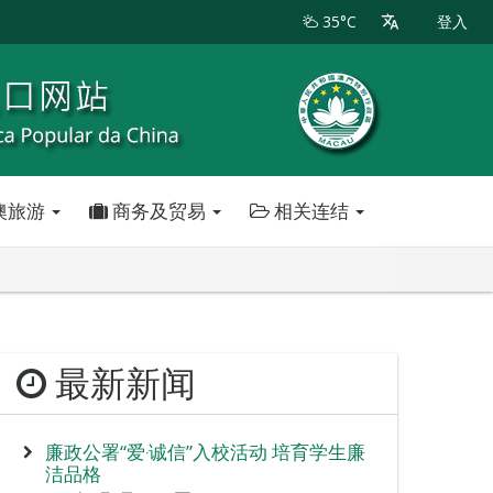
35°C
登入
澳旅游
商务及贸易
相关连结
最新新闻
廉政公署“爱‧诚信”入校活动 培育学生廉
洁品格