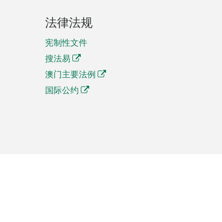
法律法规
宪制性文件
搜法易
澳门主要法例
国际公约