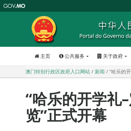
澳
门
特
别
行
政
区
政
府
入
口
网
站
主页
公共服务
关于政府
澳门特别行政区政府入口网站
新闻
“哈乐的
“哈乐的开学礼
览”正式开幕