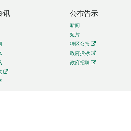
资讯
公布告示
新闻
短片
期
特区公报
体
政府投标
讯
政府招聘
览
字
及贸易
相关连结
资
手机应用程序目录
贸会展
社交媒体目录
商机和服务
专题网站目录