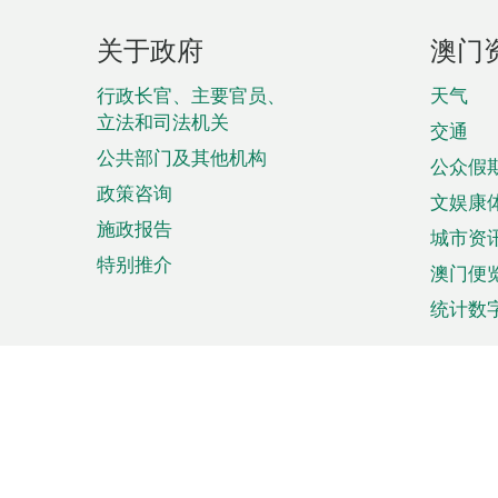
页
关于政府
澳门
脚
菜
行政长官、主要官员、
天气
立法和司法机关
单
交通
公共部门及其他机构
公众假
政策咨询
文娱康
施政报告
城市资
特别推介
澳门便
统计数
来澳旅游
商务
计划行程
贸易投
观光
澳门经
娱乐休闲
中小企