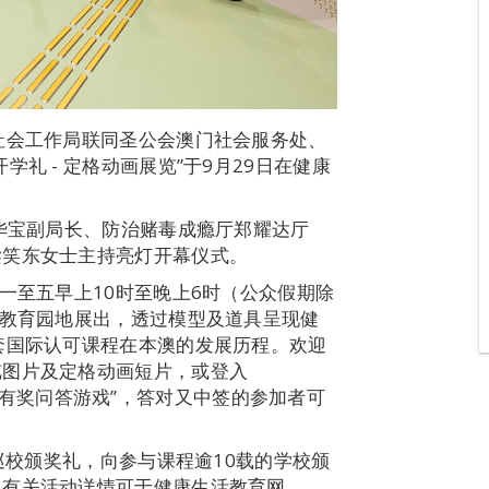
社会工作局联同圣公会澳门社会服务处、
礼 - 定格动画展览”于9月29日在健康
许华宝副局长、防治赌毒成瘾厅郑耀达厅
梁笑东女士主持亮灯开幕仪式。
一至五早上10时至晚上6时（公众假期除
活教育园地展出，透过模型及道具呈现健
套国际认可课程在本澳的发展历程。欢迎
览图片及定格动画短片，或登入
周年网上有奖问答游戏”，答对又中签的参加者可
”巡校颁奖礼，向参与课程逾10载的学校颁
。有关活动详情可于健康生活教育网