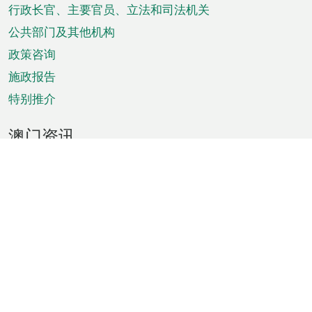
菜
行政长官、主要官员、立法和司法机关
单
公共部门及其他机构
政策咨询
施政报告
特别推介
澳门资讯
天气
交通
公众假期
文娱康体
城市资讯
澳门便览
统计数字