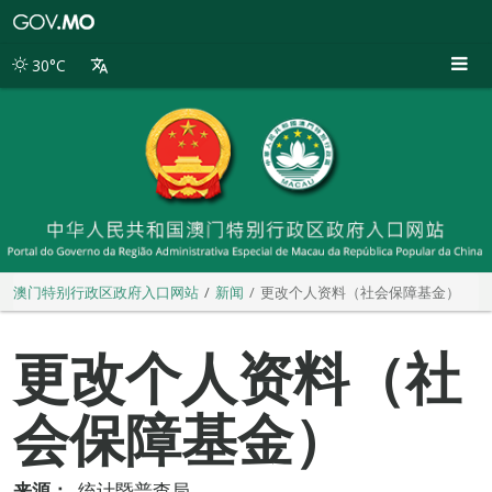
澳
门
特
30°C
别
行
政
区
政
府
入
口
网
站
澳门特别行政区政府入口网站
新闻
更改个人资料（社会保障基金）
更改个人资料（社
会保障基金）
来源：
统计暨普查局