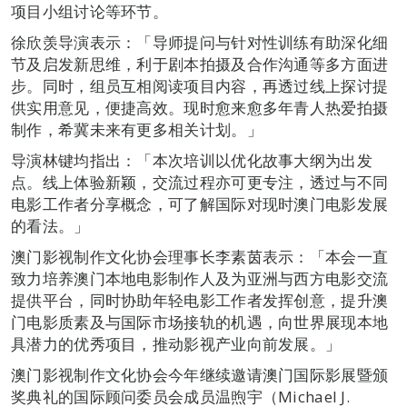
项目小组讨论等环节。
徐欣羡导演表示：「导师提问与针对性训练有助深化细
节及启发新思维，利于剧本拍摄及合作沟通等多方面进
步。同时，组员互相阅读项目内容，再透过线上探讨提
供实用意见，便捷高效。现时愈来愈多年青人热爱拍摄
制作，希冀未来有更多相关计划。」
导演林键均指出：「本次培训以优化故事大纲为出发
点。线上体验新颖，交流过程亦可更专注，透过与不同
电影工作者分享概念，可了解国际对现时澳门电影发展
的看法。」
澳门影视制作文化协会理事长李素茵表示：「本会一直
致力培养澳门本地电影制作人及为亚洲与西方电影交流
提供平台，同时协助年轻电影工作者发挥创意，提升澳
门电影质素及与国际市场接轨的机遇，向世界展现本地
具潜力的优秀项目，推动影视产业向前发展。」
澳门影视制作文化协会今年继续邀请澳门国际影展暨颁
奖典礼的国际顾问委员会成员温煦宇（Michael J.