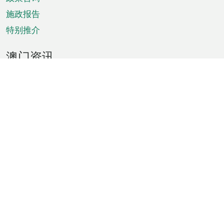
施政报告
特别推介
澳门资讯
天气
交通
公众假期
文娱康体
城市资讯
澳门便览
统计数字
公布告示
新闻