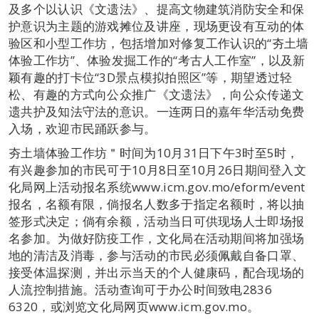
及多个以认识《文遗法》、提高文物建筑消防安全和保
护意识为主题的游戏摊位及讲座，现场更设有互动的体
验区和小型工作坊，包括增加对修复工作认识的“夯土墙
体验工作坊”、体验发掘工作的“考古人工作室”，以及新
颖有趣的打卡位“3D景点模拟拍照区”等，期望透过轻
松、有趣的方式向公众推广《文遗法》，向公众传递文
遗共护及知法守法的意识。一连两日的嘉年华活动免费
入场，欢迎市民踊跃参与。
夯土墙体验工作坊＂时间为10月31日下午3时至5时，
有兴趣参加的市民可于10月8日至10月26日期间登入文
化局网上活动报名系统www.icm.gov.mo/eform/event
报名，名额有限，倘报名人数多于指定名额时，将以抽
签形式决定；倘有余额，活动当日可供现场人士即场报
名参加。为做好防疫工作，文化局在活动期间将加强场
地的清洁及消毒，参与活动的市民必须佩戴自备口罩、
接受体温探测，并出示当天的个人健康码，配合现场的
人流控制措施。活动查询可于办公时间致电2836
6320，或浏览文化局网页www.icm.gov.mo。